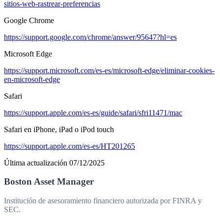
sitios-web-rastrear-preferencias
Google Chrome
https://support.google.com/chrome/answer/95647?hl=es
Microsoft Edge
https://support.microsoft.com/es-es/microsoft-edge/eliminar-cookies-
en-microsoft-edge
Safari
https://support.apple.com/es-es/guide/safari/sfri11471/mac
Safari en iPhone, iPad o iPod touch
https://support.apple.com/es-es/HT201265
Última actualización 07/12/2025
Boston Asset Manager
Institución de asesoramiento financiero autorizada por FINRA y
SEC.