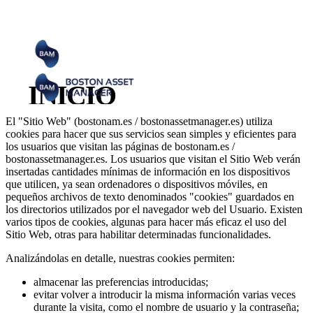
Política de cookies
Política de cookies para bostonam.es / bostonassetmanager.es
Menú
Cerrar
INICIO
Uso de cookies
LA EMPRESA
El "Sitio Web" (bostonam.es / bostonassetmanager.es) utiliza
cookies para hacer que sus servicios sean simples y eficientes para
ABRA SU CUENTA
los usuarios que visitan las páginas de bostonam.es /
bostonassetmanager.es. Los usuarios que visitan el Sitio Web verán
CONTACTO
insertadas cantidades mínimas de información en los dispositivos
que utilicen, ya sean ordenadores o dispositivos móviles, en
pequeños archivos de texto denominados "cookies" guardados en
INVERSIONES
los directorios utilizados por el navegador web del Usuario. Existen
varios tipos de cookies, algunas para hacer más eficaz el uso del
Sitio Web, otras para habilitar determinadas funcionalidades.
Idioma
Analizándolas en detalle, nuestras cookies permiten:
🇪🇸
Español
🇮🇹
Italiano
🇩🇪
Deutsch
🇫🇷
Français
almacenar las preferencias introducidas;
🇸🇪
Svenska
🇺🇸
English
evitar volver a introducir la misma información varias veces
Socials
durante la visita, como el nombre de usuario y la contraseña;